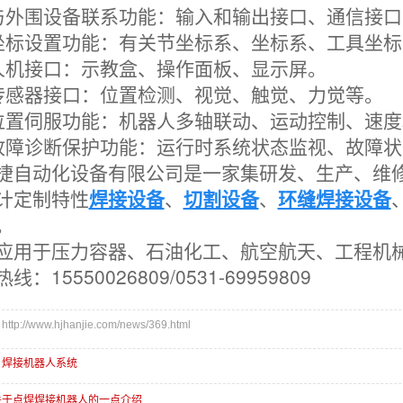
与外围设备联系功能：输入和输出接口、通信接
坐标设置功能：有关节坐标系、
坐标系、工具坐标
人机接口：示教盒、操作面板、显示屏。
传感器接口：位置检测、视觉、触觉、力觉等。
位置伺服功能：机器人多轴联动、运动控制、速
故障诊断
保护功能：运行时系统状态监视、故障状
捷自动化设备有限公司是一家集研发、生产、维
计定制特性
焊接设备
、
切割设备
、
环缝焊接设备
。
应用于压力容器、石油化工、航空航天、工程机
线：15550026809/0531-69959809
://www.hjhanjie.com/news/369.html
：
焊接机器人系统
关于点焊焊接机器人的一点介绍