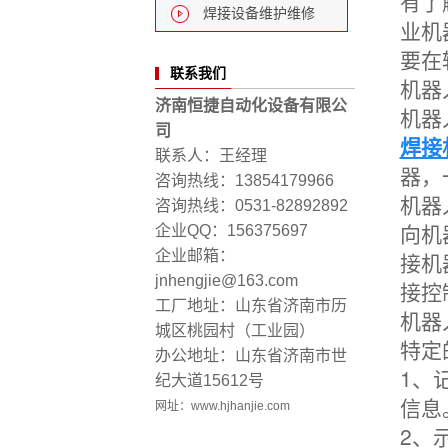
有
了
焊接设备维护维修
业机
要在
联系我们
机器
济南恒捷自动化设备有限公
机器
司
焊接
联系人：王经理
器，
咨询热线：13854179966
机器
咨询热线：0531-82892892
向机
企业QQ：156375697
企业邮箱：
接机
jnhengjie@163.com
接控
工厂地址：山东省济南市历
机器
城区桃园村（工业园）
特定
办公地址：山东省济南市世
1、
纪大道15612号
信息
网址：
www.hjhanjie.com
2、