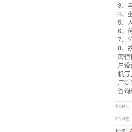
3、
4、
5、
6、
7、
8、
南恒
户设
机等
广泛
咨询热
本文网址：http
相关标签
上一篇：