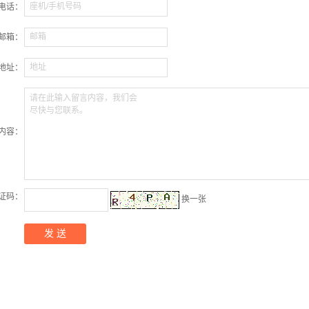
座机/手机号码
电话：
邮箱
邮箱：
地址
地址：
请在此输入留言内容，我们会
尽快与您联系。
内容：
证码：
换一张