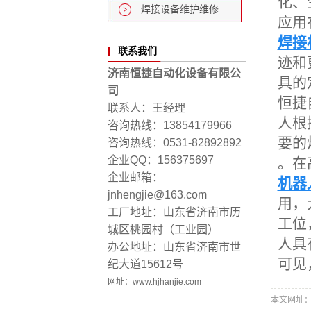
化、
焊接设备维护维修
应用
焊接
联系我们
迹和
济南恒捷自动化设备有限公
具的
司
恒捷
联系人：王经理
人根
咨询热线：13854179966
要的
咨询热线：0531-82892892
。在
企业QQ：156375697
企业邮箱：
机器
jnhengjie@163.com
用，
工厂地址：山东省济南市历
工位
城区桃园村（工业园）
人具
办公地址：山东省济南市世
可见
纪大道15612号
网址：
www.hjhanjie.com
本文网址：http