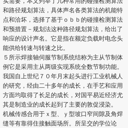
实需要，本文列举了几种常用的碰撞检测算法
和路径规划算法，具体声名各类算法的机能特
点和洽坏，
选择了基于ｏｂｂ的碰撞检测算法
和预措置－规划法这种路径规划算法，给出了
响应的设计声名。它是指在额定负载时电念头
能供给
转速与
转速之比。
５所示焊接轴伺服节制系统结称为主从节制体
例它是采用主从两级实现系统全数节制功能。
我国自上世纪７０年月末起头进行工业机械人
的研究，经由二十多年的成长，在手艺和应用
方面均取得了长足的成长，对国平易近经济尤
其是制造业的成长起到了主要的敦促浸染。
机械传感合用于ｘ型、ｙ型坡口窄间隙及角焊
缝等有靠得住接触面场所。所呈交的学位论